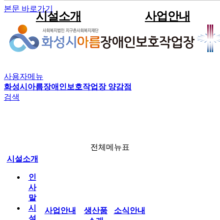
본문 바로가기
시설소개
사업안내
인사말
견적문의
공지사항
자원봉사안내
직원게시판
이용안내
전체메뉴
생산품소개
시설현황
포트폴리오
사진게시판
후원안내
공유자료실
직업재활사업
법인현황
판매용박스
동영상게시판
박스제조사업
사용자메뉴
조직현황
임가공사업
화성시아름장애인보호작업장 양감점
검색
소식안내
운영전략
시설인증서현황
찾아오시는길
봉사‧후원
전체메뉴표
시설소개
인
아름소통방
사
말
시
사업안내
생산품
소식안내
설