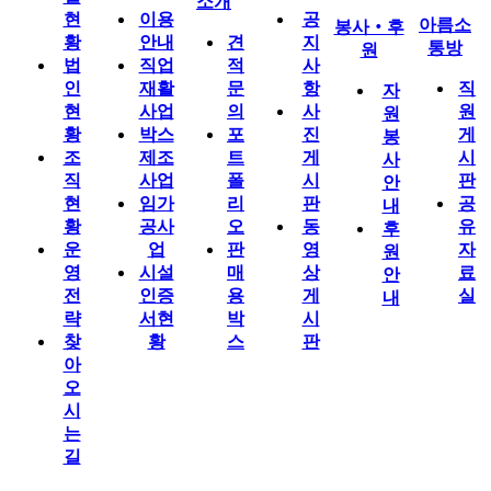
소개
현
이용
공
아름소
봉사‧후
황
안내
견
지
통방
원
법
직업
적
사
인
재활
문
항
직
자
현
사업
의
사
원
원
황
박스
포
진
게
봉
조
제조
트
게
시
사
직
사업
폴
시
판
안
현
임가
리
판
공
내
황
공사
오
동
유
후
운
업
판
영
자
원
영
시설
매
상
료
안
전
인증
용
게
실
내
략
서현
박
시
찾
황
스
판
아
오
시
는
길