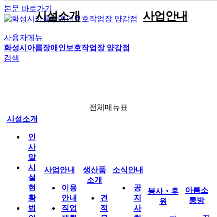
본문 바로가기
시설소개
사업안내
사용자메뉴
인사말
견적문의
공지사항
자원봉사안내
직원게시판
이용안내
화성시아름장애인보호작업장 양감점
전체메뉴
생산품소개
시설현황
포트폴리오
사진게시판
후원안내
공유자료실
직업재활사업
검색
법인현황
판매용박스
동영상게시판
박스제조사업
조직현황
임가공사업
소식안내
운영전략
시설인증서현황
전체메뉴표
찾아오시는길
시설소개
인
봉사‧후원
사
말
시
사업안내
생산품
소식안내
설
아름소통방
소개
현
이용
공
아름소
봉사‧후
황
안내
견
지
통방
원
법
직업
적
사