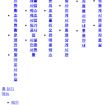
인
재활
문
항
직
자
현
사업
의
사
원
원
황
박스
포
진
게
봉
조
제조
트
게
시
사
직
사업
폴
시
판
안
현
임가
리
판
공
내
황
공사
오
동
유
후
운
업
판
영
자
원
영
시설
매
상
료
안
전
인증
용
게
실
내
략
서현
박
시
찾
황
스
판
아
오
시
는
길
홈
닫기
메뉴
메인