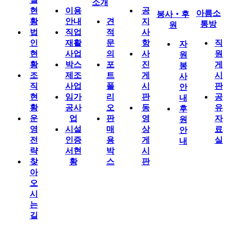
소개
현
이용
공
아름소
봉사‧후
황
안내
견
지
통방
원
법
직업
적
사
인
재활
문
항
직
자
현
사업
의
사
원
원
황
박스
포
진
게
봉
조
제조
트
게
시
사
직
사업
폴
시
판
안
현
임가
리
판
공
내
황
공사
오
동
유
후
운
업
판
영
자
원
영
시설
매
상
료
안
전
인증
용
게
실
내
략
서현
박
시
찾
황
스
판
아
오
시
는
길