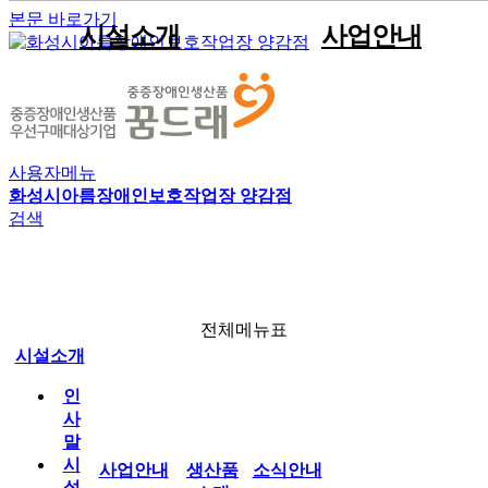
본문 바로가기
시설소개
사업안내
인사말
견적문의
공지사항
자원봉사안내
직원게시판
이용안내
전체메뉴
생산품소개
시설현황
포트폴리오
사진게시판
후원안내
공유자료실
직업재활사업
법인현황
판매용박스
동영상게시판
박스제조사업
사용자메뉴
조직현황
임가공사업
화성시아름장애인보호작업장 양감점
소식안내
검색
운영전략
시설인증서현황
찾아오시는길
봉사‧후원
전체메뉴표
시설소개
인
아름소통방
사
말
시
사업안내
생산품
소식안내
설