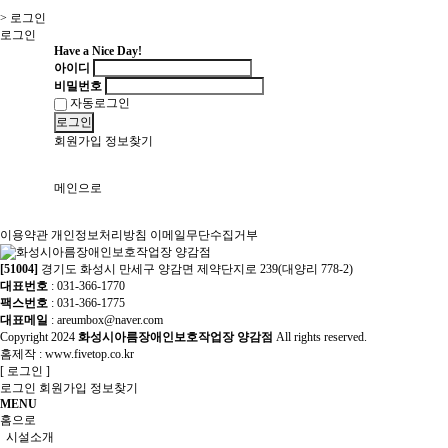
> 로그인
로그인
Have a Nice Day!
아이디
비밀번호
자동로그인
로그인
회원가입
정보찾기
메인으로
이용약관
개인정보처리방침
이메일무단수집거부
[51004]
경기도 화성시 만세구 양감면 제약단지로 239(대양리 778-2)
대표번호
: 031-366-1770
팩스번호
: 031-366-1775
대표메일
: areumbox@naver.com
Copyright
2024
화성시아름장애인보호작업장 양감점
All rights reserved.
홈제작 :
www.fivetop.co.kr
[
로그인
]
로그인
회원가입
정보찾기
MENU
홈으로
시설소개