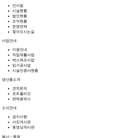
인사말
시설현황
법인현황
조직현황
운영전략
찾아오시는길
사업안내
이용안내
직업재활사업
박스제조사업
임가공사업
시설인증서현황
생산품소개
견적문의
포트폴리오
판매용박스
소식안내
공지사항
사진게시판
동영상게시판
봉사‧후원