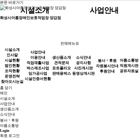
본문 바로가기
시설소개
사업안내
화성시아름장애인보호작업장 양감점
인사말
견적문의
공지사항
자원봉사안내
직원게시판
이용안내
생산품소개
시설현황
포트폴리오
사진게시판
후원안내
공유자료실
직업재활사업
전체메뉴표
법인현황
판매용박스
동영상게시판
박스제조사업
시설소개
사업안내
조직현황
임가공사업
인사말
이용안내
생산품소개
소식안내
시설현황
아름소통방
봉사‧후원
소식안내
직업재활사업
견적문의
공지사항
운영전략
시설인증서현황
법인현황
직원게시판
자원봉사안내
박스제조사업
포트폴리오
사진게시판
조직현황
공유자료실
후원안내
찾아오시는길
임가공사업
판매용박스
동영상게시판
운영전략
시설인증서현황
찾아오시는길
홈
닫기
봉사‧후원
메인
시설소개
사업안내
생산품소개
소식안내
아름소통방
봉사‧후원
아름소통방
Login
회원 로그인