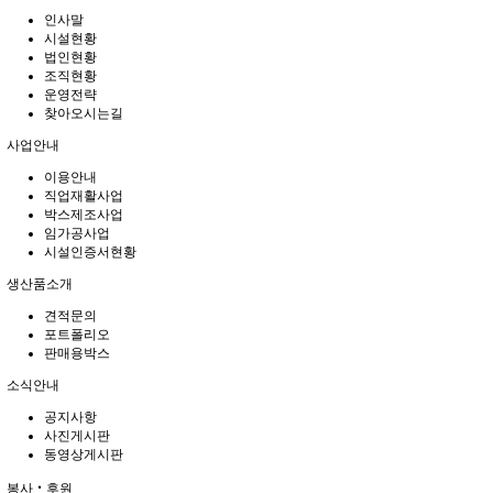
인사말
시설현황
법인현황
조직현황
운영전략
찾아오시는길
사업안내
이용안내
직업재활사업
박스제조사업
임가공사업
시설인증서현황
생산품소개
견적문의
포트폴리오
판매용박스
소식안내
공지사항
사진게시판
동영상게시판
봉사‧후원