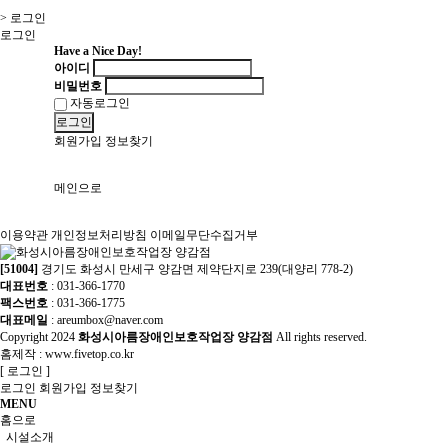
> 로그인
로그인
Have a Nice Day!
아이디
비밀번호
자동로그인
로그인
회원가입
정보찾기
메인으로
이용약관
개인정보처리방침
이메일무단수집거부
[51004]
경기도 화성시 만세구 양감면 제약단지로 239(대양리 778-2)
대표번호
: 031-366-1770
팩스번호
: 031-366-1775
대표메일
: areumbox@naver.com
Copyright
2024
화성시아름장애인보호작업장 양감점
All rights reserved.
홈제작 :
www.fivetop.co.kr
[
로그인
]
로그인
회원가입
정보찾기
MENU
홈으로
시설소개