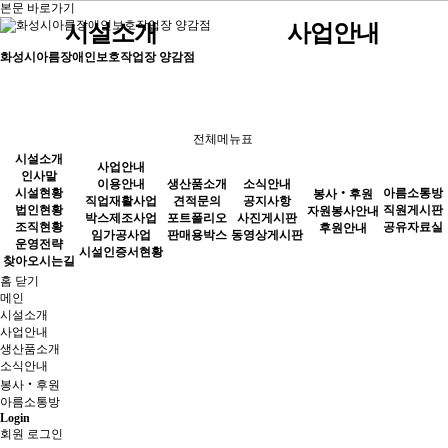
본문 바로가기
시설소개
사업안내
화성시아름장애인보호작업장 양감점
인사말
견적문의
공지사항
자원봉사안내
직원게시판
이용안내
생산품소개
시설현황
포트폴리오
사진게시판
후원안내
공유자료실
직업재활사업
전체메뉴표
법인현황
판매용박스
동영상게시판
박스제조사업
시설소개
사업안내
조직현황
임가공사업
인사말
이용안내
생산품소개
소식안내
시설현황
아름소통방
봉사‧후원
소식안내
직업재활사업
견적문의
공지사항
운영전략
시설인증서현황
법인현황
직원게시판
자원봉사안내
박스제조사업
포트폴리오
사진게시판
조직현황
공유자료실
후원안내
찾아오시는길
임가공사업
판매용박스
동영상게시판
운영전략
시설인증서현황
찾아오시는길
홈
닫기
봉사‧후원
메인
시설소개
사업안내
생산품소개
소식안내
아름소통방
봉사‧후원
아름소통방
Login
회원 로그인