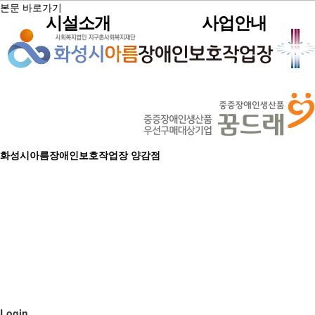
본문 바로가기
시설소개
사업안내
인사말
견적문의
공지사항
자원봉사안내
직원게시판
이용안내
생산품소개
시설현황
포트폴리오
사진게시판
후원안내
공유자료실
직업재활사업
법인현황
판매용박스
동영상게시판
박스제조사업
소식안내
조직현황
임가공사업
운영전략
시설인증서현황
화성시아름장애인보호작업장 양감점
봉사‧후원
찾아오시는길
아름소통방
Login